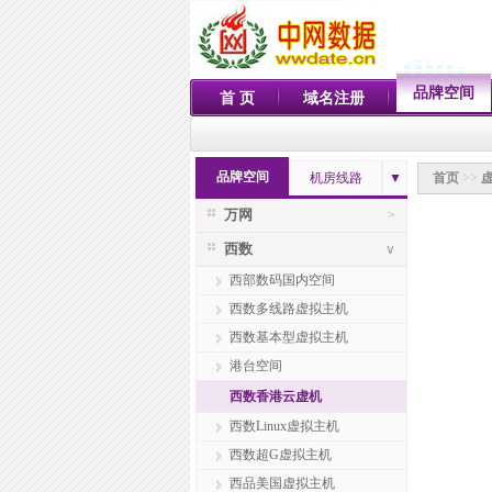
品牌空间
首 页
域名注册
品牌空间
机房线路
▼
首页
>>
万网
>
西数
∨
西部数码国内空间
西数多线路虚拟主机
西数基本型虚拟主机
港台空间
西数香港云虚机
西数Linux虚拟主机
西数超G虚拟主机
西品美国虚拟主机