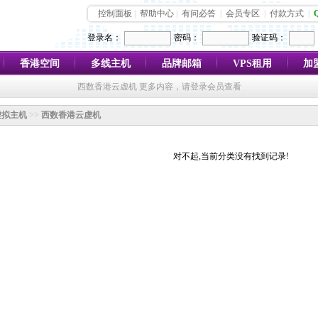
控制面板
|
帮助中心
|
有问必答
|
会员专区
|
付款方式
|
登录名：
密码：
验证码：
香港空间
多线主机
品牌邮箱
VPS租用
加
西数香港云虚机 更多内容，请登录会员查看
虚拟主机
>>
西数香港云虚机
对不起,当前分类没有找到记录!