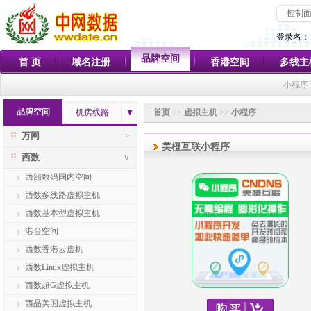
控制
登录名：
品牌空间
首 页
域名注册
香港空间
多线主
小程序
品牌空间
机房线路
▼
首页
>>
虚拟主机
>>
小程序
万网
>
美橙互联小程序
西数
∨
西部数码国内空间
西数多线路虚拟主机
西数基本型虚拟主机
港台空间
西数香港云虚机
西数Linux虚拟主机
西数超G虚拟主机
西品美国虚拟主机