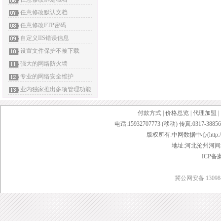
任意修改默认文档
任意修改FTP密码
自定义IIS错误信息
设置文件保护不被下载
强大的网络防火墙
专业的网络安全维护
业内独家推出多项管理功能
付款方式
|
价格总览
|
代理加盟
|
电话:15932707773 (移动) 传真:0317-38856
版权所有:中网数据中心(http://www.w
地址:河北沧州河间城
ICP备
冀公网安备 130984